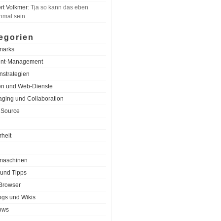
rt Volkmer
: Tja so kann das eben
mal sein.
egorien
marks
ent-Management
nstrategien
n und Web-Dienste
ging und Collaboration
 Source
rheit
maschinen
 und Tipps
Browser
gs und Wikis
ows