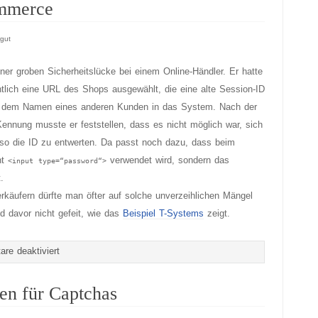
leistet
ommerce
ganze
Arbeit
gut
ner groben Sicherheitslücke bei einem Online-Händler. Er hatte
ntlich eine URL des Shops ausgewählt, die eine alte Session-ID
ter dem Namen eines anderen Kunden in das System. Nach der
ennung musste er feststellen, dass es nicht möglich war, sich
so die ID zu entwerten. Da passt noch dazu, dass beim
ht
verwendet wird, sondern das
<input type=“password“>
.
rkäufern dürfte man öfter auf solche unverzeihlichen Mängel
d davor nicht gefeit, wie das
Beispiel T-Systems
zeigt.
für
re deaktiviert
Fahrlässiger
E-
en für Captchas
Commerce