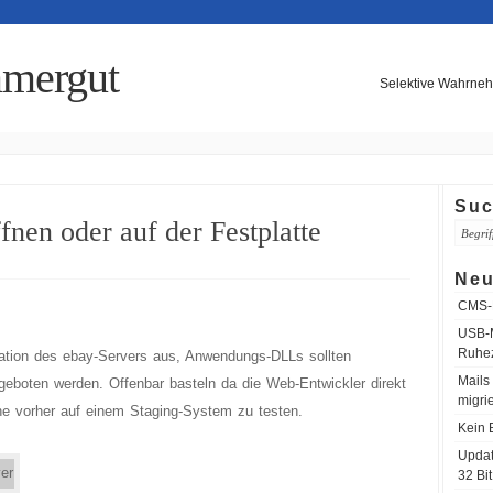
mergut
Selektive Wahrneh
Su
fnen oder auf der Festplatte
Neu
CMS-M
USB-M
Ruhe
ration des ebay-Servers aus, Anwendungs-DLLs sollten
Mails
geboten werden. Offenbar basteln da die Web-Entwickler direkt
migri
e vorher auf einem Staging-System zu testen.
Kein 
Updat
32 Bit