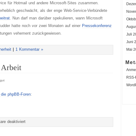
ice für Hotmail und andere Microsoft-Sites zusammen.
Deze
erheblich geschwächt, als der enge Web-Service-Verbündete
Nove
eitrat
. Nun darf man darüber spekulieren, wann Microsoft
Oktob
 Rudder hatte noch vor zwei Monaten auf einer
Pressekonferenz
Augus
tungen vehement zurückgewiesen.
Juli 
Juni 
herheit
|
1 Kommentar »
Mai 2
Met
 Arbeit
Anme
RSS-
gut
Word
h die phpBB-Foren
:
für
re deaktiviert
Santy