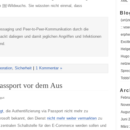
XML
en
IM
-Wildwuchs. Sie wüssten nicht einmal, dass
Blo
(un)z
:: vow
essaging und Peer-to-Peer-Kommunikation durch die
erphe
nackt daliegen und damit jeglichen Angriffen und Infektionen
Excit
nd.
Helge
Hugo 
netzw
oration
,
Sicherheit
|
1 Kommentar »
Sprec
Tobbi
assport vor dem Aus
Arc
Febru
gut
Nove
gt
, die Authentifizierung via Passport nicht mehr zu
Augus
crosoft bekannt, den Dienst
nicht mehr weiter vermarkten
zu
Juni 
r zentralen Schaltstelle für den E-Commerce werden sollen und
März