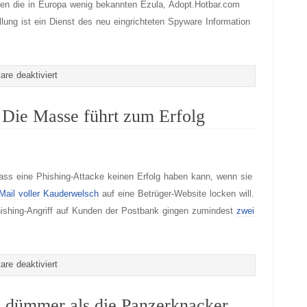
lgen die in Europa wenig bekannten Ezula, Adopt.Hotbar.com
ung ist ein Dienst des neu eingrichteten Spyware Information
für
re deaktiviert
Kazaa
führt
 Die Masse führt zum Erfolg
die
Spyware-
Liste
ss eine Phishing-Attacke keinen Erfolg haben kann, wenn sie
an
ail voller Kauderwelsch
auf eine Betrüger-Website locken will.
shing-Angriff auf Kunden der Postbank gingen zumindest
zwei
für
re deaktiviert
Spam
und
 dümmer als die Panzerknacker