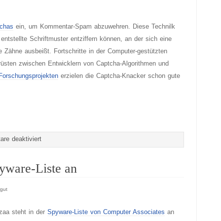
chas
ein, um Kommentar-Spam abzuwehren. Diese Technilk
ntstellte Schriftmuster entziffern können, an der sich eine
 Zähne ausbeißt. Fortschritte in der Computer-gestützten
rüsten zwischen Entwicklern von Captcha-Algorithmen und
Forschungsprojekten
erzielen die Captcha-Knacker schon gute
für
re deaktiviert
Schlechte
Aussichten
pyware-Liste an
für
Captchas
gut
zaa steht in der
Spyware-Liste von Computer Associates
an