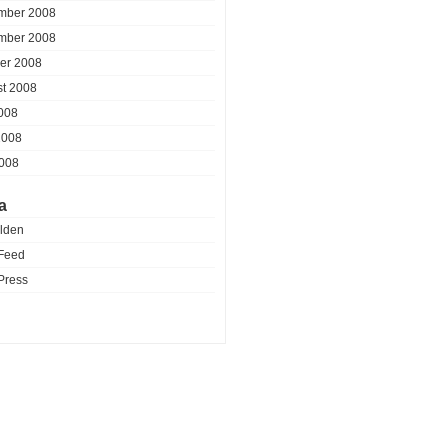
mber 2008
mber 2008
er 2008
t 2008
2008
2008
008
a
lden
Feed
Press