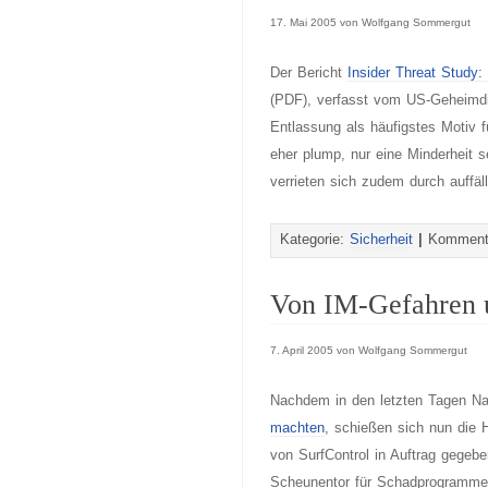
17. Mai 2005 von Wolfgang Sommergut
Der Bericht
Insider Threat Study:
(PDF), verfasst vom US-Geheimdi
Entlassung als häufigstes Motiv f
eher plump, nur eine Minderheit se
verrieten sich zudem durch auffälli
Kategorie:
Sicherheit
|
Kommenta
Von IM-Gefahren 
7. April 2005 von Wolfgang Sommergut
Nachdem in den letzten Tagen Na
machten
, schießen sich nun die 
von SurfControl in Auftrag gegeb
Scheunentor für Schadprogramme. M