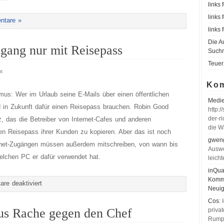
links
links
ntare »
links
Die A
Zugang nur mit Reisepass
Such
Teuer
t
Ko
smus: Wer im Urlaub seine E-Mails über einen öffentlichen
Medie
rd in Zukunft dafür einen Reisepass brauchen. Robin Good
http:
der-ri
 das die Betreiber von Internet-Cafes und anderen
die Wa
den Reisepass ihrer Kunden zu kopieren. Aber das ist noch
gweng
ternet-Zugängen müssen außerdem mitschreiben, von wann bis
Auswe
elchen PC er dafür verwendet hat.
leich
inQua
Komme
für
re deaktiviert
Neuig
Italien:
Cos
:
Internet-
us Rache gegen den Chef
privat
Rumpe
Zugang