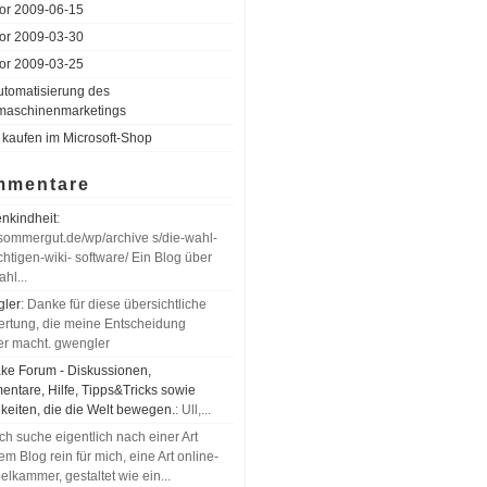
 for 2009-06-15
 for 2009-03-30
 for 2009-03-25
utomatisierung des
maschinenmarketings
 kaufen im Microsoft-Shop
mmentare
nkindheit
:
//sommergut.de/wp/archive s/die-wahl-
chtigen-wiki- software/ Ein Blog über
hl...
ler
: Danke für diese übersichtliche
rtung, die meine Entscheidung
ter macht. gwengler
ke Forum - Diskussionen,
ntare, Hilfe, Tipps&Tricks sowie
keiten, die die Welt bewegen.
: Ull,...
 Ich suche eigentlich nach einer Art
em Blog rein für mich, eine Art online-
lkammer, gestaltet wie ein...