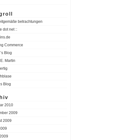
groll
eitgemäße betrachtungen
e dot net ::
ins.de
ing Commerce
’s Blog
E. Martin
ertig
hblase
’s Blog
hiv
ar 2010
mber 2009
t 2009
2009
 2009