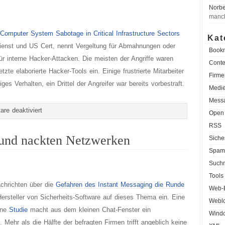
Norbe
nur
manch
mit
 Computer System Sabotage in Critical Infrastructure Sectors
Reisepass
Kat
enst und US Cert, nennt Vergeltung für Abmahnungen oder
Book
ür interne Hacker-Attacken. Die meisten der Angriffe waren
Cont
tzte elaborierte Hacker-Tools ein. Einige frustrierte Mitarbeiter
Firme
ges Verhalten, ein Drittel der Angreifer war bereits vorbestraft.
Medie
Messa
für
re deaktiviert
Open
Hacker-
RSS
Angriffe
und nackten Netzwerken
Siche
aus
Spam
Rache
Such
gegen
Tools
chrichten über die
Gefahren des Instant Messaging die Runde
den
Web-
Hersteller von Sicherheits-Software auf dieses Thema ein. Eine
Chef
Weblo
ene
Studie
macht aus dem kleinen Chat-Fenster ein
Wind
ehr als die Hälfte der befragten Firmen trifft angeblich keine