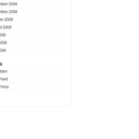
mber 2008
mber 2008
er 2008
t 2008
2008
2008
008
a
lden
Feed
Press