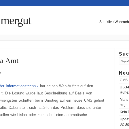
mergut
Selektive Wahrneh
Su
la Amt
Neu
t
CMS-M
der Informationstechnik
hat seinen Web-Auftritt auf den
USB-M
Ruhe
lt. Die Lösung wurde laut Beschreibung auf Basis von
Mails
wierigsten Schritten beim Umstieg auf ein neues CMS gehört
migri
lte. Dabei stellt sich natürlich das Problem, dass sie unter
Kein 
sollen wie bisher oder zumindest eine automatische
Updat
32 Bit