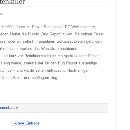
enkiller
im
Microsoft-
gut
Shop
 der 90er-Jahre im Praxis-Ressort der PC-Welt arbeitete,
eden Monat die Rubrik „Bug Report“ füllen. Da sollten Fehler
eser oder wir selbst in populären Softwarepaketen gefunden
al mühsam, weil es das Web als brauchbares
und kurz vor Redaktionsschluss ein spektakulärer Fehler
 eng wurde, startete der für den Bug Report zuständige
arOffice – und wurde selten enttäuscht. Nach einigem
s Office-Paket den benötigten Bug.
mentare »
« Ältere Einträge