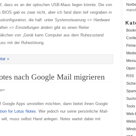
f, dass es an der optischen USB-Maus liegen könnte. Die von
Norbe
manch
 BIOS gab es zwar nicht, aber ich fand dann tief vergraben in
konfiguration, die half: unter
Systemsteuerung => Hardware
Kat
ten => Einstellungen ändern
gibt es einen Reiter
Book
 Häkchen von „Gerät kann Computer aus dem Ruhezustand
Cont
luss mit der Ruhestörung.
Firme
Medie
tar »
Messa
Open
otes nach Google Mail migrieren
RSS
Siche
gut
Spam
Such
 Google Apps umstellen möchten, dann bietet ihnen Google
Tools
tion for Lotus Notes
. Wer jedoch nur seine persönliche Mail-
Web-
ill, muss selbst Hand anlegen. Notes wartet dabei mit
Weblo
Wind