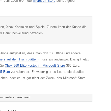
im Juni 2008 eröffnete
Microsoft Store
sein Angebot
en, Xbox-Konsolen und Spiele. Zudem kann der Kunde die
er Banküberweisung bezahlen.
hops aufgefallen, dass man dort für Office und andere
mehr auf den Tisch blättern
muss als anderswo. Das gilt jetzt
 Die
Xbox 360 Elite kostet im Microsoft Store
369 Euro,
95 Euro
zu haben ist. Entweder gibt es Leute, die drauflos
ichen, oder es ist gar nicht der Zweck des Microsoft Store,
für
mmentare deaktiviert
Teuer
kaufen