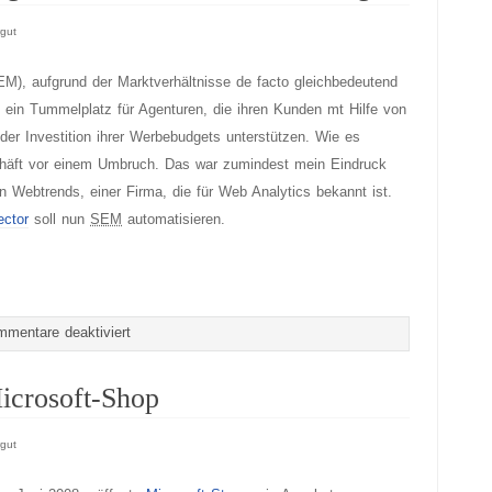
gut
), aufgrund der Marktverhältnisse de facto gleichbedeutend
e ein Tummelplatz für Agenturen, die ihren Kunden mt Hilfe von
 der Investition ihrer Werbebudgets unterstützen. Wie es
chäft vor einem Umbruch. Das war zumindest mein Eindruck
Webtrends, einer Firma, die für Web Analytics bekannt ist.
ector
soll nun
SEM
automatisieren.
für
mentare deaktiviert
Die
Automatisierung
icrosoft-Shop
des
Suchmaschinenmarketings
gut