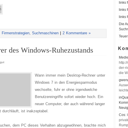
links
links
links
Die A
Such
,
Firmenstrategien
,
Suchmaschinen
|
2 Kommentare »
Teuer
rer des Windows-Ruhezustands
Ko
Medie
gut
http:
der-ri
die Wa
Wann immer mein Desktop-Rechner unter
gweng
Windows 7 in den Energiesparmodus
Auswe
wechselte, fuhr er ohne irgendwelche
leich
Benutzereingriffe sofort wieder hoch. Ein
inQua
Komme
neuer Computer, der auch während langer
Neuig
durchläuft, ist inakzeptabel.
Cos
:
privat
rsuchen, dem PC dieses Verhalten abzugewöhnen, brachte mich
Rumpe