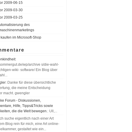
 for 2009-06-15
 for 2009-03-30
 for 2009-03-25
utomatisierung des
maschinenmarketings
 kaufen im Microsoft-Shop
mmentare
nkindheit
:
//sommergut.de/wp/archive s/die-wahl-
chtigen-wiki- software/ Ein Blog über
hl...
ler
: Danke für diese übersichtliche
rtung, die meine Entscheidung
ter macht. gwengler
ke Forum - Diskussionen,
ntare, Hilfe, Tipps&Tricks sowie
keiten, die die Welt bewegen.
: Ull,...
 Ich suche eigentlich nach einer Art
em Blog rein für mich, eine Art online-
lkammer, gestaltet wie ein...