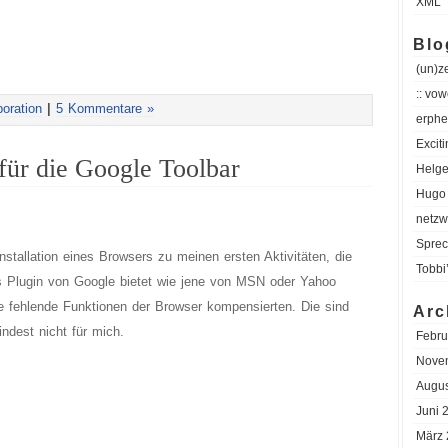
XML
Blo
(un)z
:: vow
oration
|
5 Kommentare »
erphe
Excit
für die Google Toolbar
Helge
Hugo 
netzw
Sprec
nstallation eines Browsers zu meinen ersten Aktivitäten, die
Tobbi
s Plugin von Google bietet wie jene von MSN oder Yahoo
ie fehlende Funktionen der Browser kompensierten. Die sind
Arc
indest nicht für mich.
Febru
Nove
Augus
Juni 
März