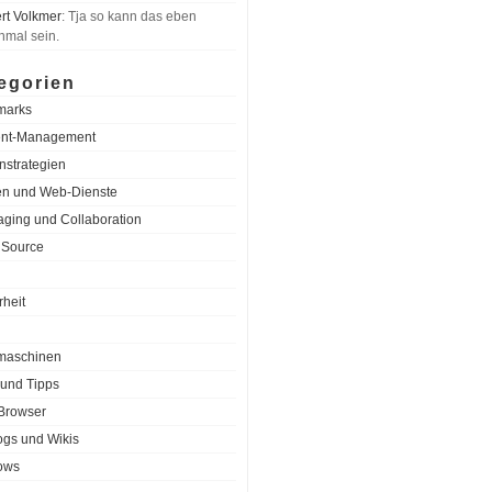
rt Volkmer
: Tja so kann das eben
mal sein.
egorien
marks
ent-Management
nstrategien
n und Web-Dienste
ging und Collaboration
 Source
rheit
maschinen
 und Tipps
Browser
gs und Wikis
ows