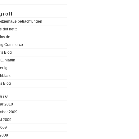
groll
eitgemäße betrachtungen
e dot net ::
ins.de
ing Commerce
’s Blog
E. Martin
ertig
hblase
’s Blog
hiv
ar 2010
mber 2009
t 2009
2009
 2009