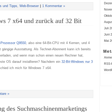
Deze
ls und Tipps
,
Web-Browser
|
1 Kommentar »
Nove
Oktob
s 7 x64 und zurück auf 32 Bit
Augus
Juli 
Juni 
Mai 2
l-Prozessor Q9550
, also eine 64-Bit-CPU mit 4 Kernen, und 4
 gängige Ausstattung. Als Technet-Abonnent kann ich bereits
Met
nterladen, und wenn man schon einen neuen Rechner hat,
Anme
este OS darauf installieren? Nachdem ein
32-Bit-Windows nur 3
RSS-
chied ich mich für Windows 7 x64.
Word
tare »
ng des Suchmaschinenmarketings